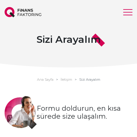
Sizi Arayalım
Ana Sayfa
İletişim
Sizi Arayalım
Formu doldurun,
en kısa
sürede size ulaşalım.